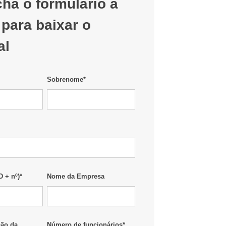
ha o formulário a
 para baixar o
al
Sobrenome
*
 + nº)
*
Nome da Empresa
ção da
Número de funcionários
*