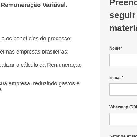
Preenc
 Remuneração Variável.
seguir
materi
 e os benefícios do processo;
Nome
*
l nas empresas brasileiras;
ealizar o cálculo da Remuneração
E-mail
*
sua empresa, reduzindo gastos e
.
Whatsapp (DDD
Setor de Atua